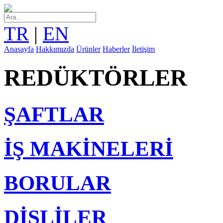
TR
|
EN
Anasayfa
Hakkımızda
Ürünler
Haberler
İletişim
REDÜKTÖRLER
ŞAFTLAR
İŞ MAKİNELERİ
BORULAR
DİŞLİLER