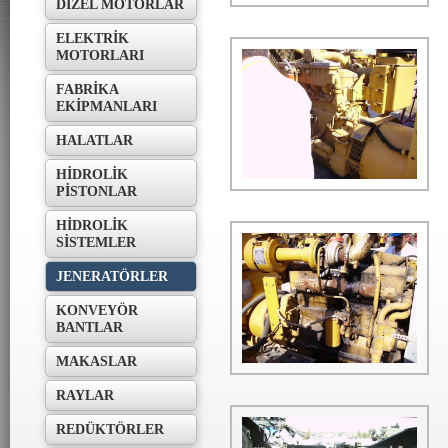
DİZEL MOTORLAR
ELEKTRİK
MOTORLARI
Jeneratörler
FABRİKA
EKİPMANLARI
HALATLAR
HİDROLİK
PİSTONLAR
HİDROLİK
SİSTEMLER
Jeneratörler
JENERATÖRLER
KONVEYÖR
BANTLAR
MAKASLAR
RAYLAR
REDÜKTÖRLER
Jeneratörler